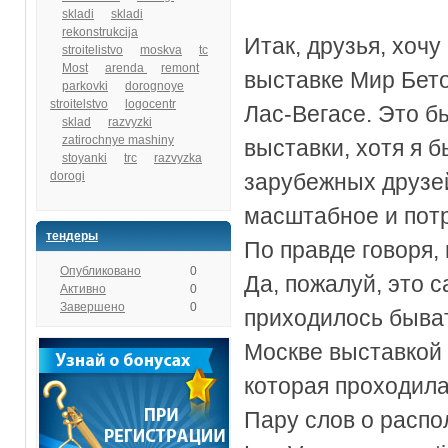
skladi
skladi
rekonstrukcija
Итак, друзья, хоч
stroitelistvo
moskva
tc
Most
arenda
remont
выставке Мир Бето
parkovki
dorognoye
stroitelstvo
logocentr
Лас-Вегасе. Это б
sklad
razvyzki
zatirochnye mashiny
выставки, хотя я 
stoyanki
trc
razvyzka
dorogi
зарубежных друзей
масштабное и потр
тендеры
По правде говоря,
Опубликовано
0
Да, пожалуй, это 
Активно
0
Завершено
0
приходилось быват
Москве выставкой 
которая проходила
Пару слов о распо