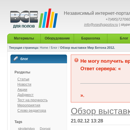
Независимый интернет-портал
+7(495)72706
info@vsedlyapolov.ru
|
skype
Материалы
Оборудование
Барахолка
Блог
Текущая страница:
Home
/
Блог
/
Обзор выставки Мир Бетона 2012.
блог
Не могу получить вр
Ответ сервера: «
Разделы
Статьи
Новости
Акции
».
Дайджест
Тест на прочность
Мероприятия
Обзор выставк
Слово редактора
21.02.12 13:28
Tags
stroitelstvo
Dorogi