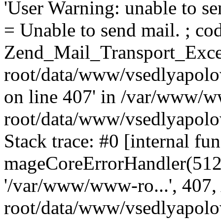
'User Warning: unable to se
= Unable to send mail. ; cod
Zend_Mail_Transport_Exce
root/data/www/vsedlyapolo
on line 407' in /var/www/
root/data/www/vsedlyapolo
Stack trace: #0 [internal fun
mageCoreErrorHandler(512, '
'/var/www/www-ro...', 407
root/data/www/vsedlyapolov