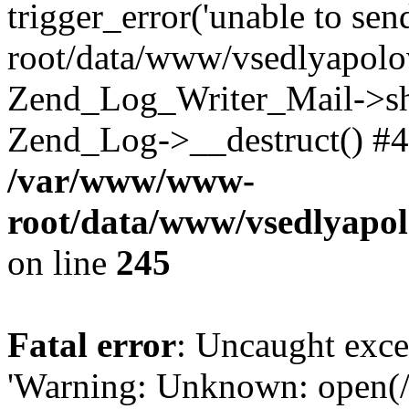
trigger_error('unable to se
root/data/www/vsedlyapolo
Zend_Log_Writer_Mail->shu
Zend_Log->__destruct() #4
/var/www/www-
root/data/www/vsedlyapol
on line
245
Fatal error
: Uncaught exce
'Warning: Unknown: open