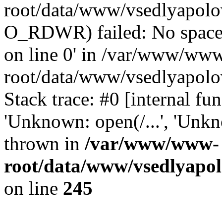
root/data/www/vsedlyapolo
O_RDWR) failed: No space 
on line 0' in /var/www/ww
root/data/www/vsedlyapolo
Stack trace: #0 [internal f
'Unknown: open(/...', 'Un
thrown in
/var/www/www-
root/data/www/vsedlyapol
on line
245