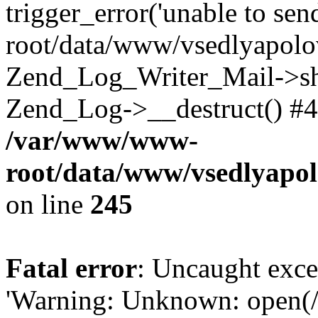
trigger_error('unable to se
root/data/www/vsedlyapolo
Zend_Log_Writer_Mail->shu
Zend_Log->__destruct() #4
/var/www/www-
root/data/www/vsedlyapol
on line
245
Fatal error
: Uncaught exce
'Warning: Unknown: open