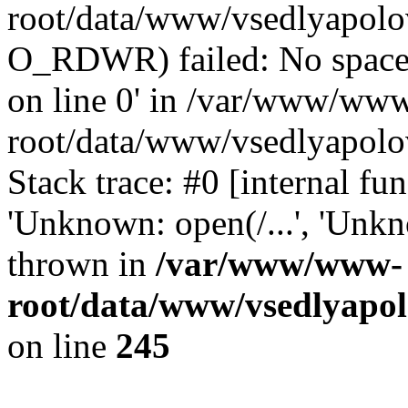
root/data/www/vsedlyapolo
O_RDWR) failed: No space 
on line 0' in /var/www/ww
root/data/www/vsedlyapolo
Stack trace: #0 [internal f
'Unknown: open(/...', 'Un
thrown in
/var/www/www-
root/data/www/vsedlyapol
on line
245