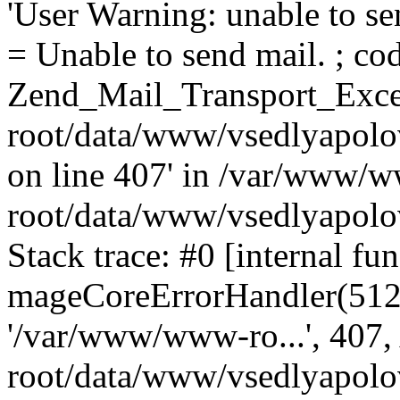
'User Warning: unable to se
= Unable to send mail. ; cod
Zend_Mail_Transport_Exce
root/data/www/vsedlyapolo
on line 407' in /var/www/
root/data/www/vsedlyapolo
Stack trace: #0 [internal fun
mageCoreErrorHandler(512, '
'/var/www/www-ro...', 407
root/data/www/vsedlyapolov