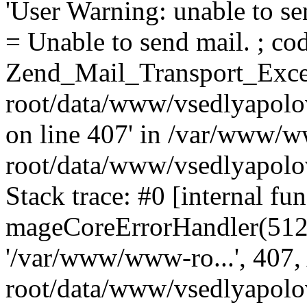
'User Warning: unable to se
= Unable to send mail. ; cod
Zend_Mail_Transport_Exce
root/data/www/vsedlyapolo
on line 407' in /var/www/
root/data/www/vsedlyapolo
Stack trace: #0 [internal fun
mageCoreErrorHandler(512, '
'/var/www/www-ro...', 407
root/data/www/vsedlyapolov