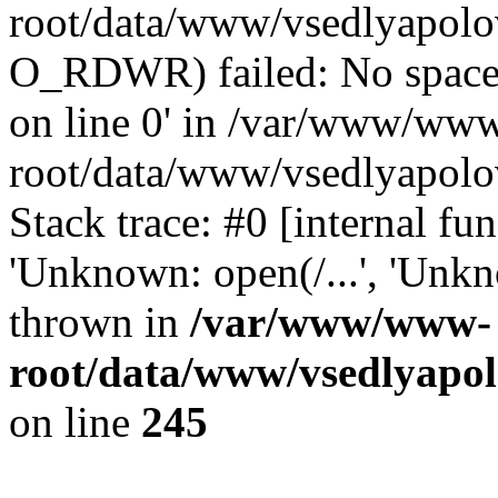
root/data/www/vsedlyapolo
O_RDWR) failed: No space 
on line 0' in /var/www/ww
root/data/www/vsedlyapolo
Stack trace: #0 [internal f
'Unknown: open(/...', 'Un
thrown in
/var/www/www-
root/data/www/vsedlyapol
on line
245