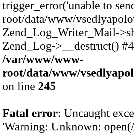
trigger_error('unable to se
root/data/www/vsedlyapolo
Zend_Log_Writer_Mail->shu
Zend_Log->__destruct() #4
/var/www/www-
root/data/www/vsedlyapol
on line
245
Fatal error
: Uncaught exce
'Warning: Unknown: open