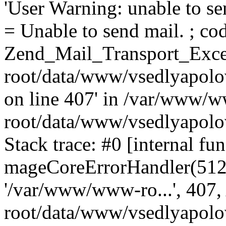
'User Warning: unable to se
= Unable to send mail. ; cod
Zend_Mail_Transport_Exce
root/data/www/vsedlyapolo
on line 407' in /var/www/
root/data/www/vsedlyapolo
Stack trace: #0 [internal fun
mageCoreErrorHandler(512, '
'/var/www/www-ro...', 407
root/data/www/vsedlyapolov