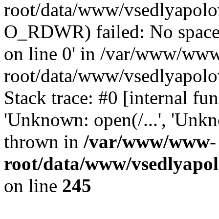
root/data/www/vsedlyapolo
O_RDWR) failed: No space 
on line 0' in /var/www/ww
root/data/www/vsedlyapolo
Stack trace: #0 [internal f
'Unknown: open(/...', 'Un
thrown in
/var/www/www-
root/data/www/vsedlyapol
on line
245