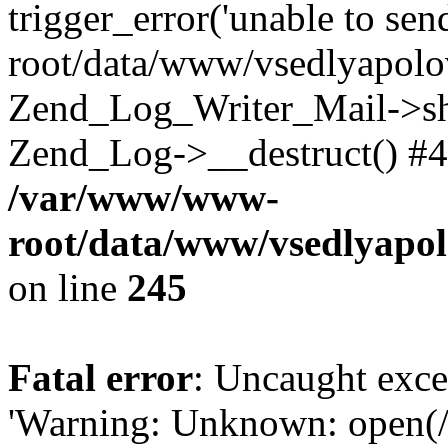
trigger_error('unable to se
root/data/www/vsedlyapolo
Zend_Log_Writer_Mail->shu
Zend_Log->__destruct() #4
/var/www/www-
root/data/www/vsedlyapol
on line
245
Fatal error
: Uncaught exce
'Warning: Unknown: open