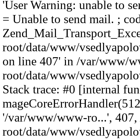
'User Warning: unable to se
= Unable to send mail. ; cod
Zend_Mail_Transport_Exce
root/data/www/vsedlyapolo
on line 407' in /var/www/
root/data/www/vsedlyapolo
Stack trace: #0 [internal fun
mageCoreErrorHandler(512, '
'/var/www/www-ro...', 407
root/data/www/vsedlyapolov