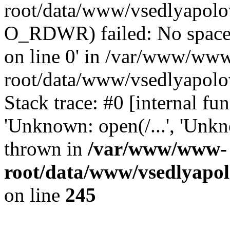
root/data/www/vsedlyapolov
O_RDWR) failed: No space 
on line 0' in /var/www/ww
root/data/www/vsedlyapolo
Stack trace: #0 [internal f
'Unknown: open(/...', 'Un
thrown in
/var/www/www-
root/data/www/vsedlyapol
on line
245