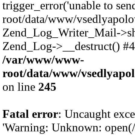
trigger_error('unable to se
root/data/www/vsedlyapolo
Zend_Log_Writer_Mail->shu
Zend_Log->__destruct() #4
/var/www/www-
root/data/www/vsedlyapol
on line
245
Fatal error
: Uncaught exce
'Warning: Unknown: open