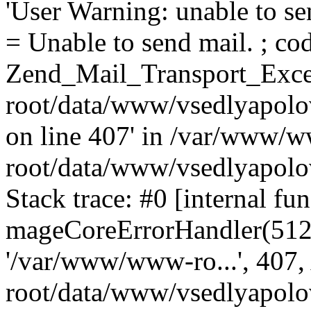
'User Warning: unable to se
= Unable to send mail. ; cod
Zend_Mail_Transport_Exce
root/data/www/vsedlyapolo
on line 407' in /var/www/
root/data/www/vsedlyapolo
Stack trace: #0 [internal fun
mageCoreErrorHandler(512, '
'/var/www/www-ro...', 407
root/data/www/vsedlyapolov