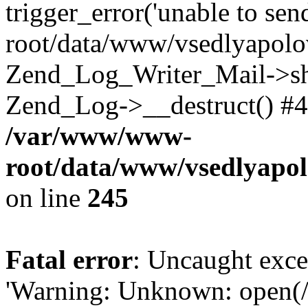
trigger_error('unable to se
root/data/www/vsedlyapolo
Zend_Log_Writer_Mail->shu
Zend_Log->__destruct() #4
/var/www/www-
root/data/www/vsedlyapol
on line
245
Fatal error
: Uncaught exce
'Warning: Unknown: open