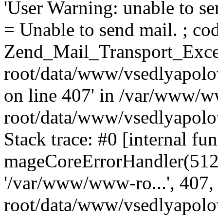
'User Warning: unable to se
= Unable to send mail. ; cod
Zend_Mail_Transport_Exce
root/data/www/vsedlyapolo
on line 407' in /var/www/
root/data/www/vsedlyapolo
Stack trace: #0 [internal fun
mageCoreErrorHandler(512, '
'/var/www/www-ro...', 407
root/data/www/vsedlyapolov