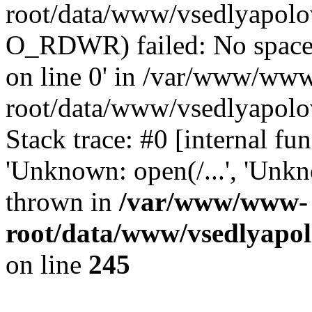
root/data/www/vsedlyapolo
O_RDWR) failed: No space 
on line 0' in /var/www/ww
root/data/www/vsedlyapolo
Stack trace: #0 [internal f
'Unknown: open(/...', 'Un
thrown in
/var/www/www-
root/data/www/vsedlyapol
on line
245