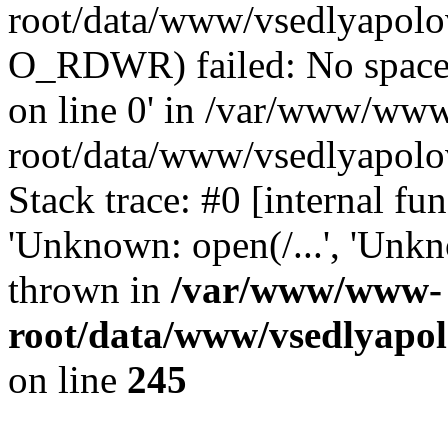
root/data/www/vsedlyapolo
O_RDWR) failed: No space 
on line 0' in /var/www/ww
root/data/www/vsedlyapolo
Stack trace: #0 [internal f
'Unknown: open(/...', 'Un
thrown in
/var/www/www-
root/data/www/vsedlyapol
on line
245