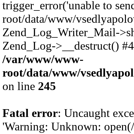
trigger_error('unable to se
root/data/www/vsedlyapolo
Zend_Log_Writer_Mail->shu
Zend_Log->__destruct() #4
/var/www/www-
root/data/www/vsedlyapol
on line
245
Fatal error
: Uncaught exce
'Warning: Unknown: open