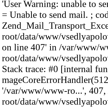
'User Warning: unable to se
= Unable to send mail. ; cod
Zend_Mail_Transport_Exce
root/data/www/vsedlyapolo
on line 407' in /var/www/
root/data/www/vsedlyapolo
Stack trace: #0 [internal fun
mageCoreErrorHandler(512, '
'/var/www/www-ro...', 407
root/data/www/vsedlyapolov