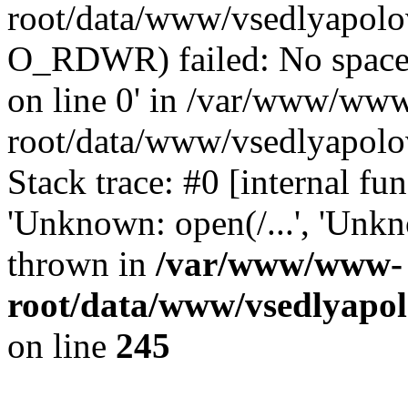
root/data/www/vsedlyapolo
O_RDWR) failed: No space 
on line 0' in /var/www/ww
root/data/www/vsedlyapolo
Stack trace: #0 [internal f
'Unknown: open(/...', 'Un
thrown in
/var/www/www-
root/data/www/vsedlyapol
on line
245