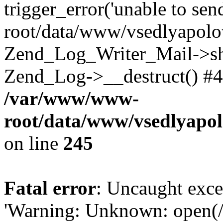
trigger_error('unable to se
root/data/www/vsedlyapolo
Zend_Log_Writer_Mail->shu
Zend_Log->__destruct() #4
/var/www/www-
root/data/www/vsedlyapol
on line
245
Fatal error
: Uncaught exce
'Warning: Unknown: open