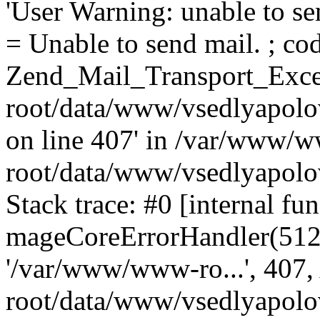
'User Warning: unable to se
= Unable to send mail. ; cod
Zend_Mail_Transport_Exce
root/data/www/vsedlyapolo
on line 407' in /var/www/
root/data/www/vsedlyapolo
Stack trace: #0 [internal fun
mageCoreErrorHandler(512, '
'/var/www/www-ro...', 407
root/data/www/vsedlyapolov