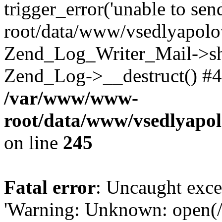
trigger_error('unable to se
root/data/www/vsedlyapolo
Zend_Log_Writer_Mail->shu
Zend_Log->__destruct() #4
/var/www/www-
root/data/www/vsedlyapol
on line
245
Fatal error
: Uncaught exce
'Warning: Unknown: open