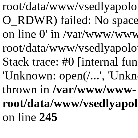
root/data/www/vsedlyapolo
O_RDWR) failed: No space 
on line 0' in /var/www/ww
root/data/www/vsedlyapolo
Stack trace: #0 [internal f
'Unknown: open(/...', 'Un
thrown in
/var/www/www-
root/data/www/vsedlyapol
on line
245