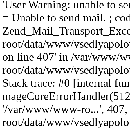
'User Warning: unable to se
= Unable to send mail. ; cod
Zend_Mail_Transport_Exce
root/data/www/vsedlyapolo
on line 407' in /var/www/
root/data/www/vsedlyapolo
Stack trace: #0 [internal fun
mageCoreErrorHandler(512, '
'/var/www/www-ro...', 407
root/data/www/vsedlyapolov