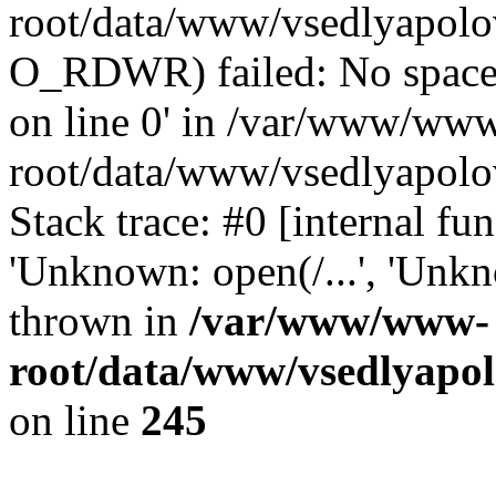
root/data/www/vsedlyapolo
O_RDWR) failed: No space 
on line 0' in /var/www/ww
root/data/www/vsedlyapolo
Stack trace: #0 [internal f
'Unknown: open(/...', 'Un
thrown in
/var/www/www-
root/data/www/vsedlyapol
on line
245