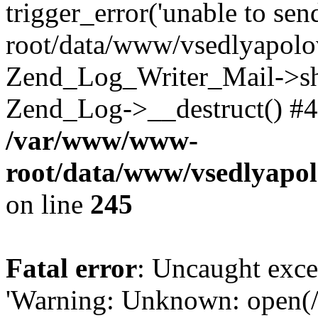
trigger_error('unable to se
root/data/www/vsedlyapolo
Zend_Log_Writer_Mail->shu
Zend_Log->__destruct() #4
/var/www/www-
root/data/www/vsedlyapol
on line
245
Fatal error
: Uncaught exce
'Warning: Unknown: open