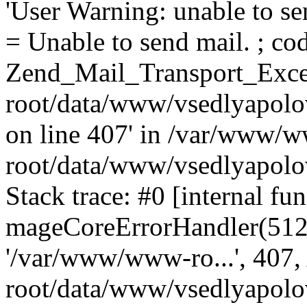
'User Warning: unable to se
= Unable to send mail. ; cod
Zend_Mail_Transport_Exce
root/data/www/vsedlyapolo
on line 407' in /var/www/
root/data/www/vsedlyapolo
Stack trace: #0 [internal fun
mageCoreErrorHandler(512, '
'/var/www/www-ro...', 407
root/data/www/vsedlyapolov