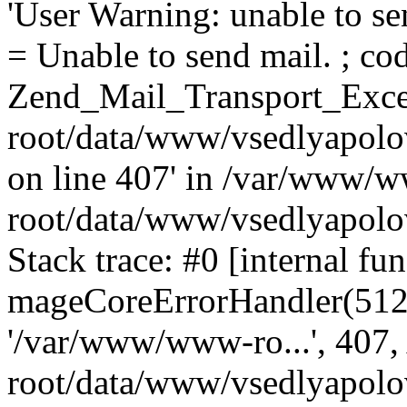
'User Warning: unable to se
= Unable to send mail. ; cod
Zend_Mail_Transport_Exce
root/data/www/vsedlyapolo
on line 407' in /var/www/
root/data/www/vsedlyapolo
Stack trace: #0 [internal fun
mageCoreErrorHandler(512, '
'/var/www/www-ro...', 407
root/data/www/vsedlyapolov