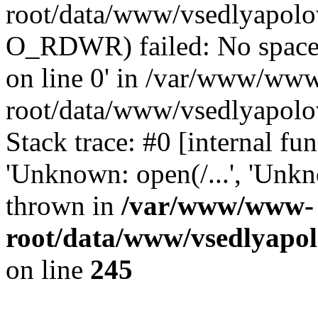
root/data/www/vsedlyapolov
O_RDWR) failed: No space 
on line 0' in /var/www/ww
root/data/www/vsedlyapolo
Stack trace: #0 [internal f
'Unknown: open(/...', 'Un
thrown in
/var/www/www-
root/data/www/vsedlyapol
on line
245