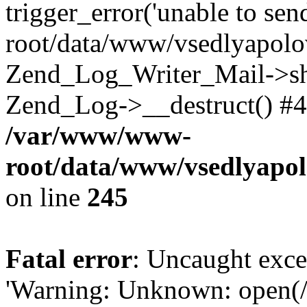
trigger_error('unable to se
root/data/www/vsedlyapolo
Zend_Log_Writer_Mail->shu
Zend_Log->__destruct() #4
/var/www/www-
root/data/www/vsedlyapol
on line
245
Fatal error
: Uncaught exce
'Warning: Unknown: open