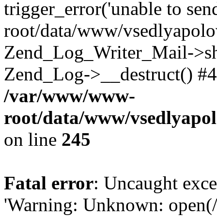
trigger_error('unable to se
root/data/www/vsedlyapolo
Zend_Log_Writer_Mail->shu
Zend_Log->__destruct() #4
/var/www/www-
root/data/www/vsedlyapol
on line
245
Fatal error
: Uncaught exce
'Warning: Unknown: open