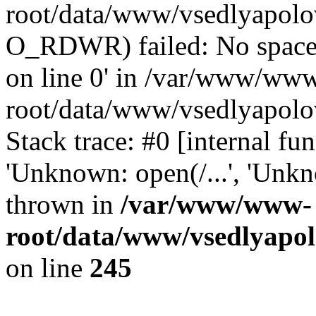
root/data/www/vsedlyapolo
O_RDWR) failed: No space 
on line 0' in /var/www/ww
root/data/www/vsedlyapolo
Stack trace: #0 [internal f
'Unknown: open(/...', 'Un
thrown in
/var/www/www-
root/data/www/vsedlyapol
on line
245