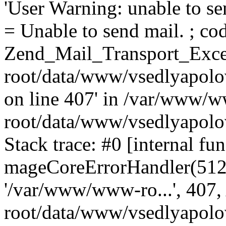
'User Warning: unable to se
= Unable to send mail. ; cod
Zend_Mail_Transport_Exce
root/data/www/vsedlyapolo
on line 407' in /var/www/
root/data/www/vsedlyapolo
Stack trace: #0 [internal fun
mageCoreErrorHandler(512, '
'/var/www/www-ro...', 407
root/data/www/vsedlyapolov