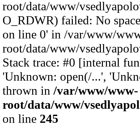
root/data/www/vsedlyapolo
O_RDWR) failed: No space 
on line 0' in /var/www/ww
root/data/www/vsedlyapolo
Stack trace: #0 [internal f
'Unknown: open(/...', 'Un
thrown in
/var/www/www-
root/data/www/vsedlyapol
on line
245