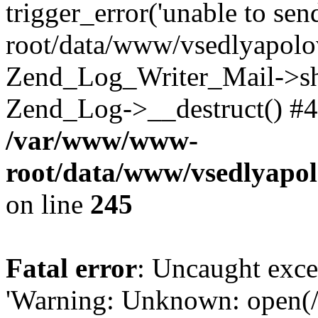
trigger_error('unable to se
root/data/www/vsedlyapolo
Zend_Log_Writer_Mail->shu
Zend_Log->__destruct() #4
/var/www/www-
root/data/www/vsedlyapol
on line
245
Fatal error
: Uncaught exce
'Warning: Unknown: open