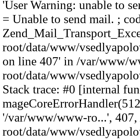
'User Warning: unable to se
= Unable to send mail. ; cod
Zend_Mail_Transport_Exce
root/data/www/vsedlyapolo
on line 407' in /var/www/
root/data/www/vsedlyapolo
Stack trace: #0 [internal fun
mageCoreErrorHandler(512, '
'/var/www/www-ro...', 407
root/data/www/vsedlyapolov