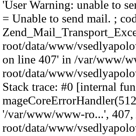
'User Warning: unable to se
= Unable to send mail. ; cod
Zend_Mail_Transport_Exce
root/data/www/vsedlyapolo
on line 407' in /var/www/
root/data/www/vsedlyapolo
Stack trace: #0 [internal fun
mageCoreErrorHandler(512, '
'/var/www/www-ro...', 407
root/data/www/vsedlyapolov