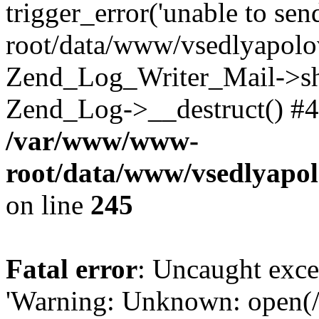
trigger_error('unable to se
root/data/www/vsedlyapolo
Zend_Log_Writer_Mail->shu
Zend_Log->__destruct() #4
/var/www/www-
root/data/www/vsedlyapol
on line
245
Fatal error
: Uncaught exce
'Warning: Unknown: open