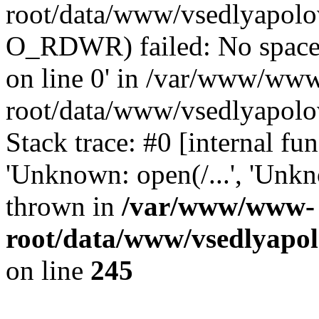
root/data/www/vsedlyapolo
O_RDWR) failed: No space 
on line 0' in /var/www/ww
root/data/www/vsedlyapolo
Stack trace: #0 [internal f
'Unknown: open(/...', 'Un
thrown in
/var/www/www-
root/data/www/vsedlyapol
on line
245