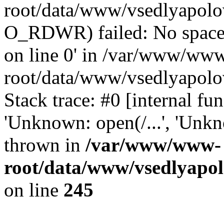
root/data/www/vsedlyapolo
O_RDWR) failed: No space 
on line 0' in /var/www/ww
root/data/www/vsedlyapolo
Stack trace: #0 [internal f
'Unknown: open(/...', 'Un
thrown in
/var/www/www-
root/data/www/vsedlyapol
on line
245