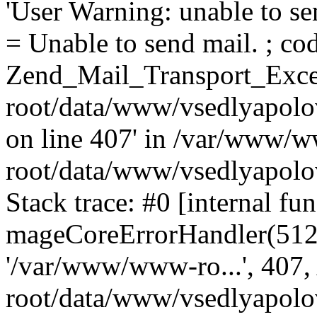
'User Warning: unable to se
= Unable to send mail. ; cod
Zend_Mail_Transport_Exce
root/data/www/vsedlyapolo
on line 407' in /var/www/
root/data/www/vsedlyapolo
Stack trace: #0 [internal fun
mageCoreErrorHandler(512, '
'/var/www/www-ro...', 407
root/data/www/vsedlyapolov