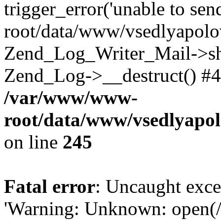
trigger_error('unable to se
root/data/www/vsedlyapolo
Zend_Log_Writer_Mail->shu
Zend_Log->__destruct() #4
/var/www/www-
root/data/www/vsedlyapol
on line
245
Fatal error
: Uncaught exce
'Warning: Unknown: open