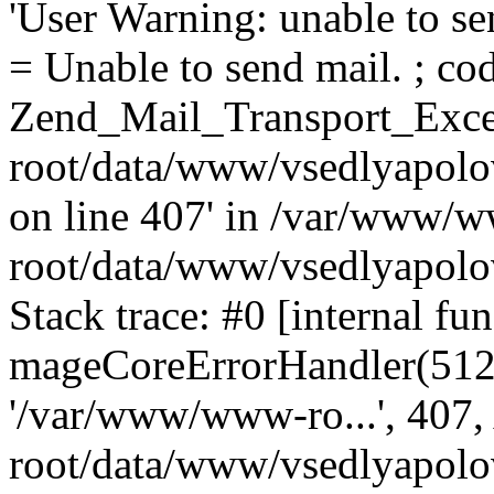
'User Warning: unable to se
= Unable to send mail. ; cod
Zend_Mail_Transport_Exce
root/data/www/vsedlyapolo
on line 407' in /var/www/
root/data/www/vsedlyapolo
Stack trace: #0 [internal fun
mageCoreErrorHandler(512, '
'/var/www/www-ro...', 407
root/data/www/vsedlyapolov