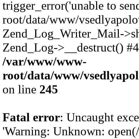
trigger_error('unable to se
root/data/www/vsedlyapolo
Zend_Log_Writer_Mail->shu
Zend_Log->__destruct() #4
/var/www/www-
root/data/www/vsedlyapol
on line
245
Fatal error
: Uncaught exce
'Warning: Unknown: open