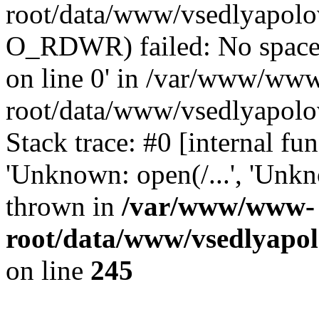
root/data/www/vsedlyapolov
O_RDWR) failed: No space 
on line 0' in /var/www/ww
root/data/www/vsedlyapolo
Stack trace: #0 [internal f
'Unknown: open(/...', 'Un
thrown in
/var/www/www-
root/data/www/vsedlyapol
on line
245