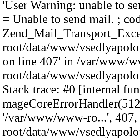
'User Warning: unable to se
= Unable to send mail. ; cod
Zend_Mail_Transport_Exce
root/data/www/vsedlyapolo
on line 407' in /var/www/
root/data/www/vsedlyapolo
Stack trace: #0 [internal fun
mageCoreErrorHandler(512, '
'/var/www/www-ro...', 407
root/data/www/vsedlyapolov