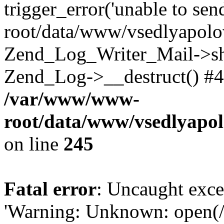
trigger_error('unable to se
root/data/www/vsedlyapolo
Zend_Log_Writer_Mail->shu
Zend_Log->__destruct() #4
/var/www/www-
root/data/www/vsedlyapol
on line
245
Fatal error
: Uncaught exce
'Warning: Unknown: open