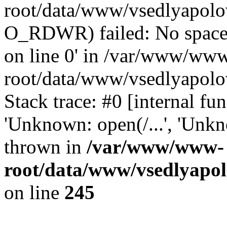
root/data/www/vsedlyapolo
O_RDWR) failed: No space 
on line 0' in /var/www/ww
root/data/www/vsedlyapolo
Stack trace: #0 [internal f
'Unknown: open(/...', 'Un
thrown in
/var/www/www-
root/data/www/vsedlyapol
on line
245