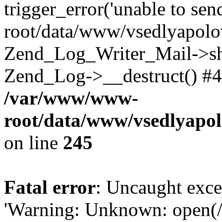
trigger_error('unable to se
root/data/www/vsedlyapolo
Zend_Log_Writer_Mail->shu
Zend_Log->__destruct() #4
/var/www/www-
root/data/www/vsedlyapol
on line
245
Fatal error
: Uncaught exce
'Warning: Unknown: open