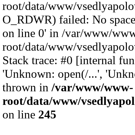
root/data/www/vsedlyapolo
O_RDWR) failed: No space 
on line 0' in /var/www/ww
root/data/www/vsedlyapolo
Stack trace: #0 [internal f
'Unknown: open(/...', 'Un
thrown in
/var/www/www-
root/data/www/vsedlyapol
on line
245