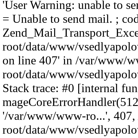
'User Warning: unable to se
= Unable to send mail. ; cod
Zend_Mail_Transport_Exce
root/data/www/vsedlyapolo
on line 407' in /var/www/
root/data/www/vsedlyapolo
Stack trace: #0 [internal fun
mageCoreErrorHandler(512, '
'/var/www/www-ro...', 407
root/data/www/vsedlyapolov