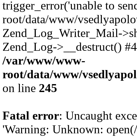
trigger_error('unable to se
root/data/www/vsedlyapolo
Zend_Log_Writer_Mail->shu
Zend_Log->__destruct() #4
/var/www/www-
root/data/www/vsedlyapol
on line
245
Fatal error
: Uncaught exce
'Warning: Unknown: open