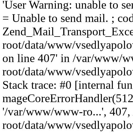
'User Warning: unable to se
= Unable to send mail. ; cod
Zend_Mail_Transport_Exce
root/data/www/vsedlyapolo
on line 407' in /var/www/
root/data/www/vsedlyapolo
Stack trace: #0 [internal fun
mageCoreErrorHandler(512, '
'/var/www/www-ro...', 407
root/data/www/vsedlyapolov