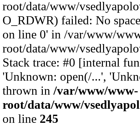
root/data/www/vsedlyapolo
O_RDWR) failed: No space 
on line 0' in /var/www/ww
root/data/www/vsedlyapolo
Stack trace: #0 [internal f
'Unknown: open(/...', 'Un
thrown in
/var/www/www-
root/data/www/vsedlyapol
on line
245