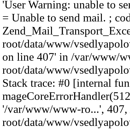
'User Warning: unable to se
= Unable to send mail. ; cod
Zend_Mail_Transport_Exce
root/data/www/vsedlyapolo
on line 407' in /var/www/
root/data/www/vsedlyapolo
Stack trace: #0 [internal fun
mageCoreErrorHandler(512, '
'/var/www/www-ro...', 407
root/data/www/vsedlyapolov