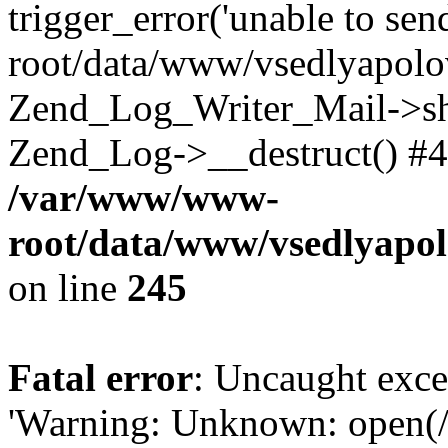
trigger_error('unable to se
root/data/www/vsedlyapolo
Zend_Log_Writer_Mail->shu
Zend_Log->__destruct() #4
/var/www/www-
root/data/www/vsedlyapol
on line
245
Fatal error
: Uncaught exce
'Warning: Unknown: open