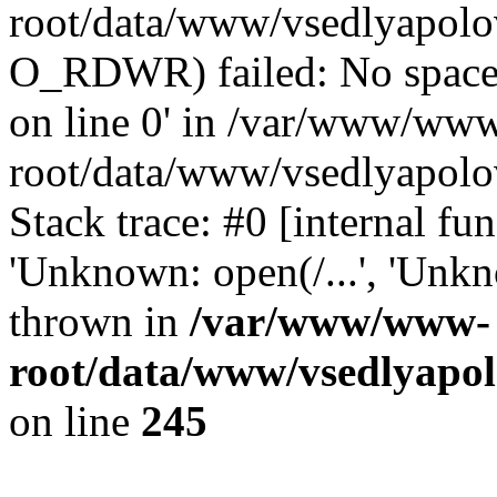
root/data/www/vsedlyapol
O_RDWR) failed: No space 
on line 0' in /var/www/ww
root/data/www/vsedlyapolo
Stack trace: #0 [internal f
'Unknown: open(/...', 'Un
thrown in
/var/www/www-
root/data/www/vsedlyapol
on line
245