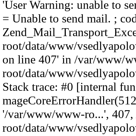
'User Warning: unable to se
= Unable to send mail. ; cod
Zend_Mail_Transport_Exce
root/data/www/vsedlyapolo
on line 407' in /var/www/
root/data/www/vsedlyapolo
Stack trace: #0 [internal fun
mageCoreErrorHandler(512, '
'/var/www/www-ro...', 407
root/data/www/vsedlyapolov