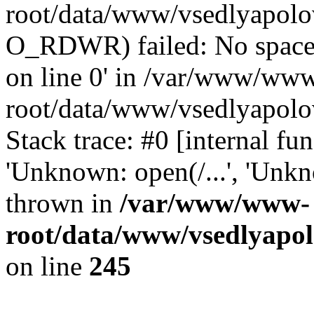
root/data/www/vsedlyapolo
O_RDWR) failed: No space 
on line 0' in /var/www/ww
root/data/www/vsedlyapolo
Stack trace: #0 [internal f
'Unknown: open(/...', 'Un
thrown in
/var/www/www-
root/data/www/vsedlyapol
on line
245