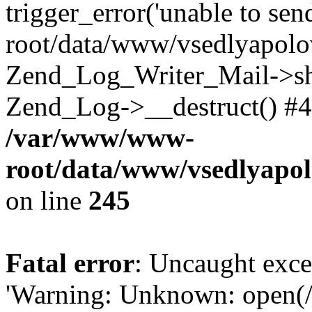
trigger_error('unable to se
root/data/www/vsedlyapolo
Zend_Log_Writer_Mail->shu
Zend_Log->__destruct() #4
/var/www/www-
root/data/www/vsedlyapol
on line
245
Fatal error
: Uncaught exce
'Warning: Unknown: open