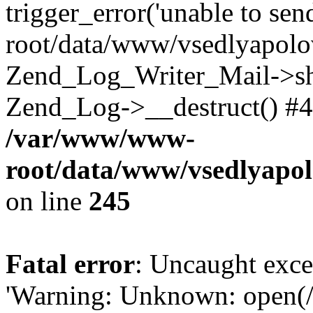
trigger_error('unable to se
root/data/www/vsedlyapolo
Zend_Log_Writer_Mail->shu
Zend_Log->__destruct() #4
/var/www/www-
root/data/www/vsedlyapol
on line
245
Fatal error
: Uncaught exce
'Warning: Unknown: open