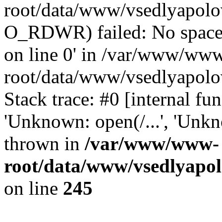
root/data/www/vsedlyapolov
O_RDWR) failed: No space 
on line 0' in /var/www/ww
root/data/www/vsedlyapolo
Stack trace: #0 [internal f
'Unknown: open(/...', 'Un
thrown in
/var/www/www-
root/data/www/vsedlyapol
on line
245