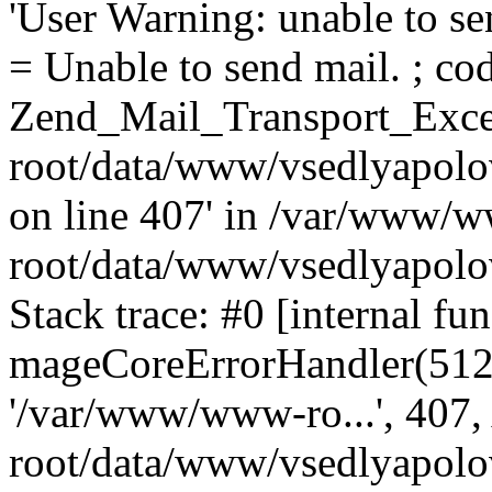
'User Warning: unable to se
= Unable to send mail. ; cod
Zend_Mail_Transport_Exce
root/data/www/vsedlyapolo
on line 407' in /var/www/
root/data/www/vsedlyapolo
Stack trace: #0 [internal fun
mageCoreErrorHandler(512, '
'/var/www/www-ro...', 407
root/data/www/vsedlyapolov