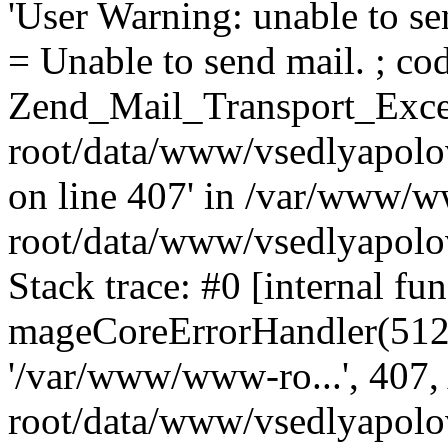
'User Warning: unable to se
= Unable to send mail. ; cod
Zend_Mail_Transport_Exce
root/data/www/vsedlyapolo
on line 407' in /var/www/
root/data/www/vsedlyapolo
Stack trace: #0 [internal fun
mageCoreErrorHandler(512, '
'/var/www/www-ro...', 407
root/data/www/vsedlyapolov