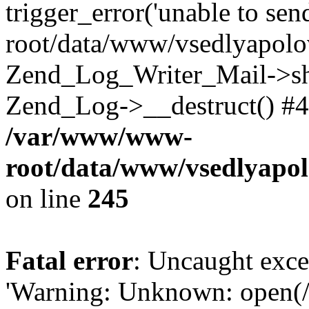
trigger_error('unable to se
root/data/www/vsedlyapolo
Zend_Log_Writer_Mail->shu
Zend_Log->__destruct() #4
/var/www/www-
root/data/www/vsedlyapol
on line
245
Fatal error
: Uncaught exce
'Warning: Unknown: open