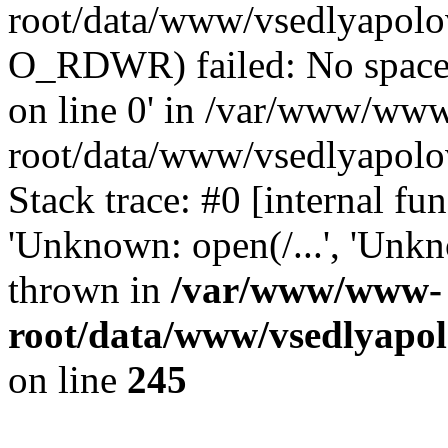
root/data/www/vsedlyapolo
O_RDWR) failed: No space 
on line 0' in /var/www/ww
root/data/www/vsedlyapolo
Stack trace: #0 [internal f
'Unknown: open(/...', 'Un
thrown in
/var/www/www-
root/data/www/vsedlyapol
on line
245