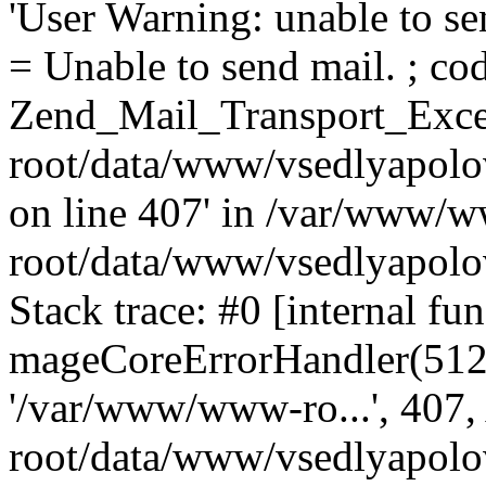
'User Warning: unable to se
= Unable to send mail. ; cod
Zend_Mail_Transport_Exce
root/data/www/vsedlyapolo
on line 407' in /var/www/
root/data/www/vsedlyapolo
Stack trace: #0 [internal fun
mageCoreErrorHandler(512, '
'/var/www/www-ro...', 407
root/data/www/vsedlyapolov