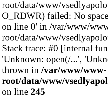
root/data/www/vsedlyapolo
O_RDWR) failed: No space 
on line 0' in /var/www/ww
root/data/www/vsedlyapolo
Stack trace: #0 [internal f
'Unknown: open(/...', 'Un
thrown in
/var/www/www-
root/data/www/vsedlyapol
on line
245