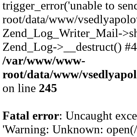
trigger_error('unable to se
root/data/www/vsedlyapolo
Zend_Log_Writer_Mail->shu
Zend_Log->__destruct() #4
/var/www/www-
root/data/www/vsedlyapol
on line
245
Fatal error
: Uncaught exce
'Warning: Unknown: open