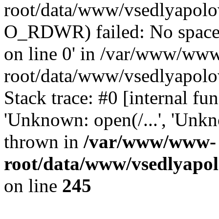
root/data/www/vsedlyapolov
O_RDWR) failed: No space 
on line 0' in /var/www/ww
root/data/www/vsedlyapolo
Stack trace: #0 [internal f
'Unknown: open(/...', 'Un
thrown in
/var/www/www-
root/data/www/vsedlyapol
on line
245