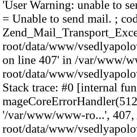
'User Warning: unable to se
= Unable to send mail. ; cod
Zend_Mail_Transport_Exce
root/data/www/vsedlyapolo
on line 407' in /var/www/
root/data/www/vsedlyapolo
Stack trace: #0 [internal fun
mageCoreErrorHandler(512, '
'/var/www/www-ro...', 407
root/data/www/vsedlyapolov