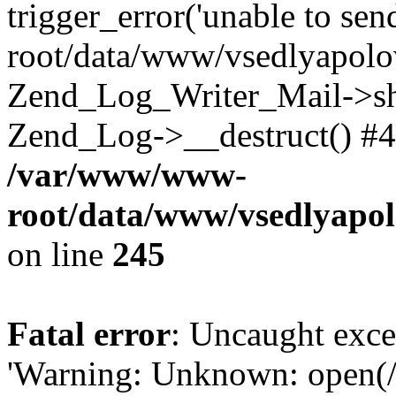
trigger_error('unable to se
root/data/www/vsedlyapolo
Zend_Log_Writer_Mail->shu
Zend_Log->__destruct() #4
/var/www/www-
root/data/www/vsedlyapol
on line
245
Fatal error
: Uncaught exce
'Warning: Unknown: open