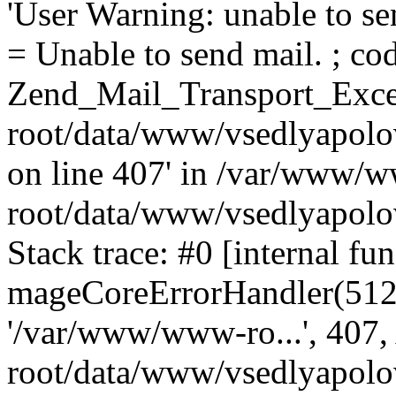
'User Warning: unable to se
= Unable to send mail. ; cod
Zend_Mail_Transport_Exce
root/data/www/vsedlyapolo
on line 407' in /var/www/
root/data/www/vsedlyapolo
Stack trace: #0 [internal fun
mageCoreErrorHandler(512, '
'/var/www/www-ro...', 407
root/data/www/vsedlyapolov