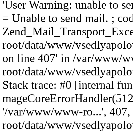
'User Warning: unable to se
= Unable to send mail. ; cod
Zend_Mail_Transport_Exce
root/data/www/vsedlyapolo
on line 407' in /var/www/
root/data/www/vsedlyapolo
Stack trace: #0 [internal fun
mageCoreErrorHandler(512, '
'/var/www/www-ro...', 407
root/data/www/vsedlyapolov