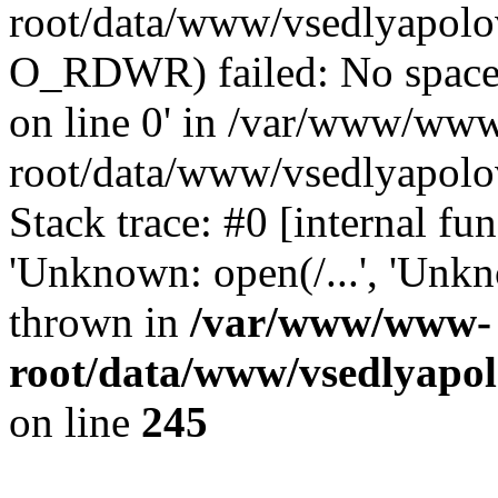
root/data/www/vsedlyapolo
O_RDWR) failed: No space 
on line 0' in /var/www/ww
root/data/www/vsedlyapolo
Stack trace: #0 [internal f
'Unknown: open(/...', 'Un
thrown in
/var/www/www-
root/data/www/vsedlyapol
on line
245