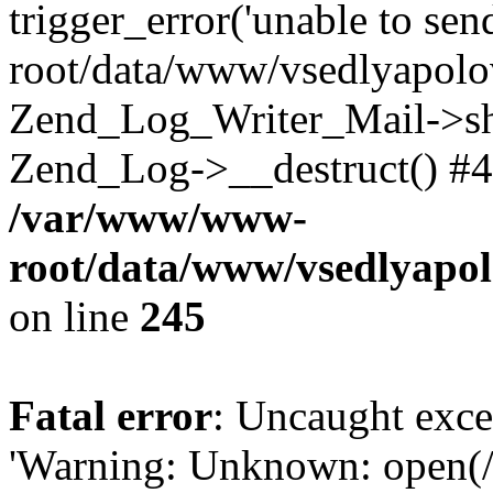
trigger_error('unable to se
root/data/www/vsedlyapolo
Zend_Log_Writer_Mail->shu
Zend_Log->__destruct() #4
/var/www/www-
root/data/www/vsedlyapol
on line
245
Fatal error
: Uncaught exce
'Warning: Unknown: open