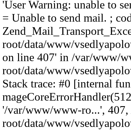
'User Warning: unable to se
= Unable to send mail. ; cod
Zend_Mail_Transport_Exce
root/data/www/vsedlyapolo
on line 407' in /var/www/
root/data/www/vsedlyapolo
Stack trace: #0 [internal fun
mageCoreErrorHandler(512, '
'/var/www/www-ro...', 407
root/data/www/vsedlyapolov