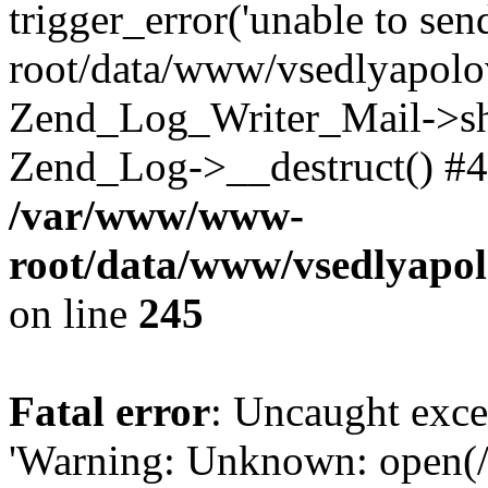
trigger_error('unable to se
root/data/www/vsedlyapolo
Zend_Log_Writer_Mail->shu
Zend_Log->__destruct() #4
/var/www/www-
root/data/www/vsedlyapol
on line
245
Fatal error
: Uncaught exce
'Warning: Unknown: open