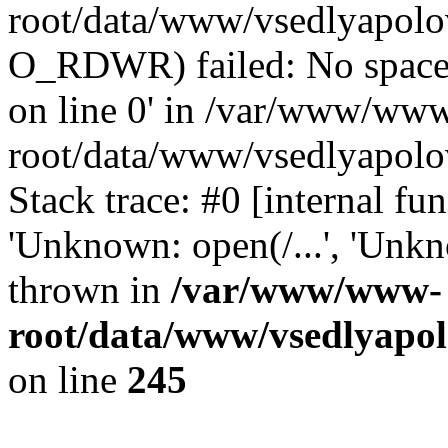
root/data/www/vsedlyapolo
O_RDWR) failed: No space 
on line 0' in /var/www/ww
root/data/www/vsedlyapolo
Stack trace: #0 [internal f
'Unknown: open(/...', 'Un
thrown in
/var/www/www-
root/data/www/vsedlyapol
on line
245