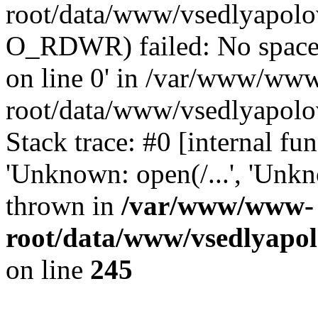
root/data/www/vsedlyapolo
O_RDWR) failed: No space 
on line 0' in /var/www/ww
root/data/www/vsedlyapolo
Stack trace: #0 [internal f
'Unknown: open(/...', 'Un
thrown in
/var/www/www-
root/data/www/vsedlyapol
on line
245