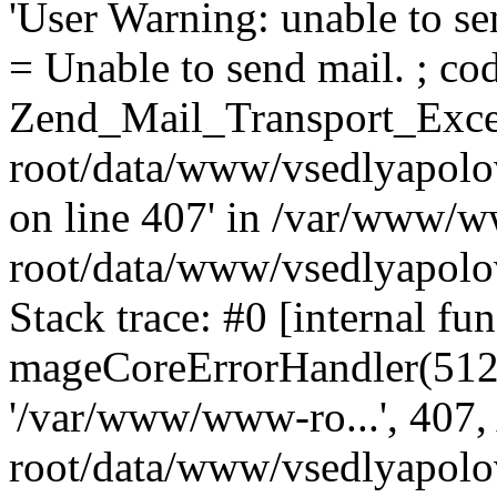
'User Warning: unable to se
= Unable to send mail. ; cod
Zend_Mail_Transport_Exce
root/data/www/vsedlyapolo
on line 407' in /var/www/
root/data/www/vsedlyapolo
Stack trace: #0 [internal fun
mageCoreErrorHandler(512, '
'/var/www/www-ro...', 407
root/data/www/vsedlyapolov