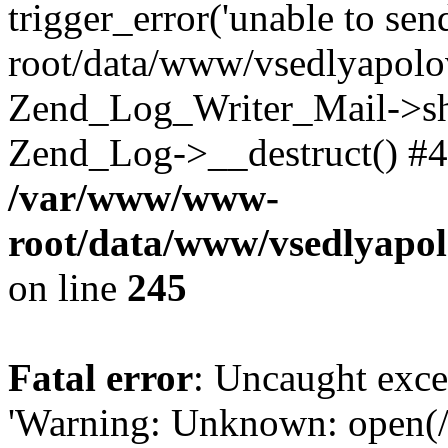
trigger_error('unable to se
root/data/www/vsedlyapolo
Zend_Log_Writer_Mail->shu
Zend_Log->__destruct() #4
/var/www/www-
root/data/www/vsedlyapol
on line
245
Fatal error
: Uncaught exce
'Warning: Unknown: open