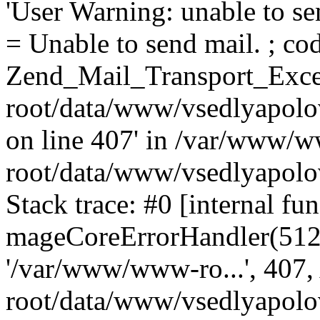
'User Warning: unable to se
= Unable to send mail. ; cod
Zend_Mail_Transport_Exce
root/data/www/vsedlyapolo
on line 407' in /var/www/
root/data/www/vsedlyapolo
Stack trace: #0 [internal fun
mageCoreErrorHandler(512, '
'/var/www/www-ro...', 407
root/data/www/vsedlyapolov