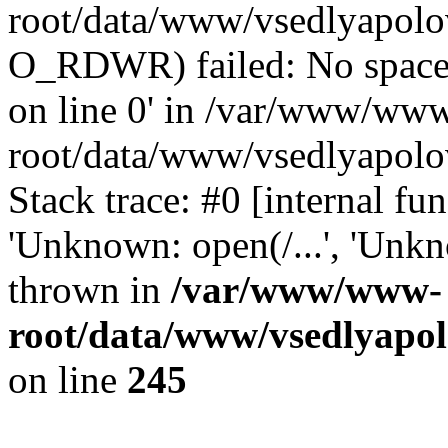
root/data/www/vsedlyapolov
O_RDWR) failed: No space 
on line 0' in /var/www/ww
root/data/www/vsedlyapolo
Stack trace: #0 [internal f
'Unknown: open(/...', 'Un
thrown in
/var/www/www-
root/data/www/vsedlyapol
on line
245