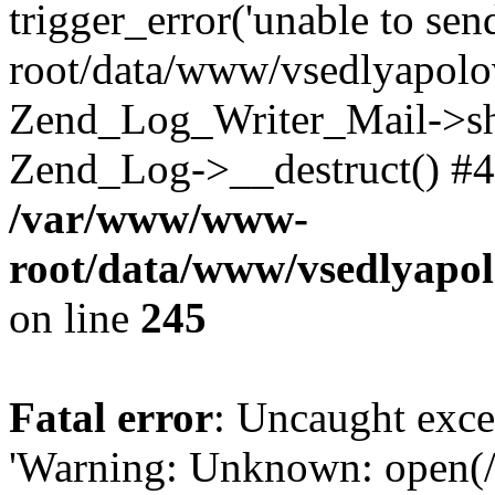
trigger_error('unable to se
root/data/www/vsedlyapolo
Zend_Log_Writer_Mail->shu
Zend_Log->__destruct() #4
/var/www/www-
root/data/www/vsedlyapol
on line
245
Fatal error
: Uncaught exce
'Warning: Unknown: open