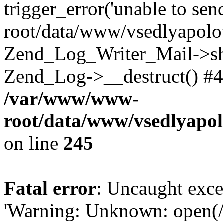
trigger_error('unable to se
root/data/www/vsedlyapolo
Zend_Log_Writer_Mail->shu
Zend_Log->__destruct() #4
/var/www/www-
root/data/www/vsedlyapol
on line
245
Fatal error
: Uncaught exce
'Warning: Unknown: open