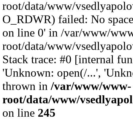
root/data/www/vsedlyapolov
O_RDWR) failed: No space 
on line 0' in /var/www/ww
root/data/www/vsedlyapolo
Stack trace: #0 [internal f
'Unknown: open(/...', 'Un
thrown in
/var/www/www-
root/data/www/vsedlyapol
on line
245