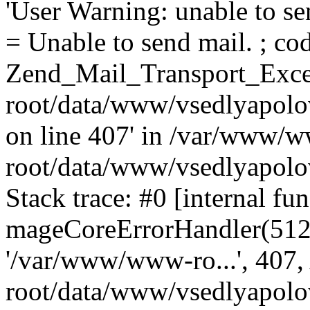
'User Warning: unable to se
= Unable to send mail. ; cod
Zend_Mail_Transport_Exce
root/data/www/vsedlyapolo
on line 407' in /var/www/
root/data/www/vsedlyapolo
Stack trace: #0 [internal fun
mageCoreErrorHandler(512, '
'/var/www/www-ro...', 407
root/data/www/vsedlyapolov