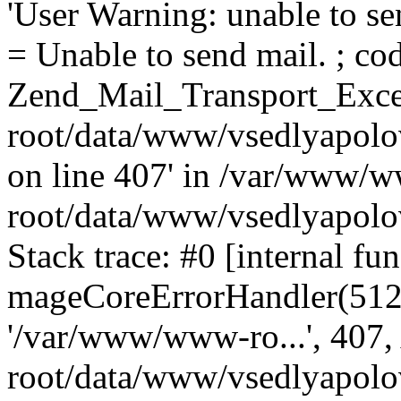
'User Warning: unable to se
= Unable to send mail. ; cod
Zend_Mail_Transport_Exce
root/data/www/vsedlyapolo
on line 407' in /var/www/
root/data/www/vsedlyapolo
Stack trace: #0 [internal fun
mageCoreErrorHandler(512, '
'/var/www/www-ro...', 407
root/data/www/vsedlyapolov