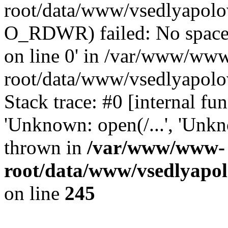
root/data/www/vsedlyapolo
O_RDWR) failed: No space 
on line 0' in /var/www/ww
root/data/www/vsedlyapolo
Stack trace: #0 [internal f
'Unknown: open(/...', 'Un
thrown in
/var/www/www-
root/data/www/vsedlyapol
on line
245