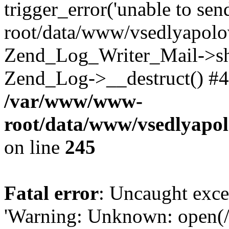
trigger_error('unable to se
root/data/www/vsedlyapolo
Zend_Log_Writer_Mail->shu
Zend_Log->__destruct() #4
/var/www/www-
root/data/www/vsedlyapol
on line
245
Fatal error
: Uncaught exce
'Warning: Unknown: open