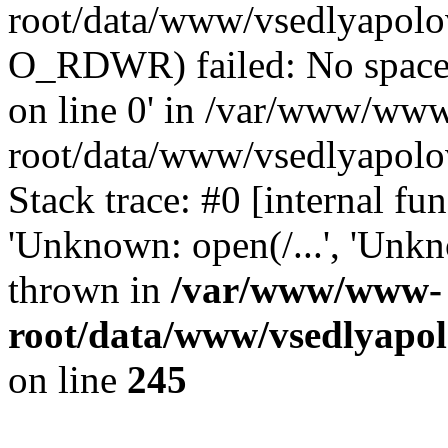
root/data/www/vsedlyapolov
O_RDWR) failed: No space 
on line 0' in /var/www/ww
root/data/www/vsedlyapolo
Stack trace: #0 [internal f
'Unknown: open(/...', 'Un
thrown in
/var/www/www-
root/data/www/vsedlyapol
on line
245