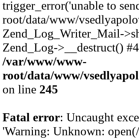
trigger_error('unable to se
root/data/www/vsedlyapolo
Zend_Log_Writer_Mail->shu
Zend_Log->__destruct() #4
/var/www/www-
root/data/www/vsedlyapol
on line
245
Fatal error
: Uncaught exce
'Warning: Unknown: open