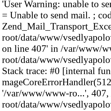
'User Warning: unable to se
= Unable to send mail. ; cod
Zend_Mail_Transport_Exce
root/data/www/vsedlyapolo
on line 407' in /var/www/
root/data/www/vsedlyapolo
Stack trace: #0 [internal fun
mageCoreErrorHandler(512, '
'/var/www/www-ro...', 407
root/data/www/vsedlyapolov