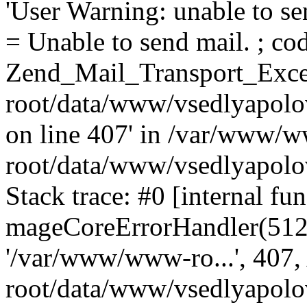
'User Warning: unable to se
= Unable to send mail. ; cod
Zend_Mail_Transport_Exce
root/data/www/vsedlyapolo
on line 407' in /var/www/
root/data/www/vsedlyapolo
Stack trace: #0 [internal fun
mageCoreErrorHandler(512, '
'/var/www/www-ro...', 407
root/data/www/vsedlyapolov