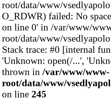
root/data/www/vsedlyapolo
O_RDWR) failed: No space 
on line 0' in /var/www/ww
root/data/www/vsedlyapolo
Stack trace: #0 [internal f
'Unknown: open(/...', 'Un
thrown in
/var/www/www-
root/data/www/vsedlyapol
on line
245