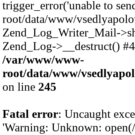
trigger_error('unable to se
root/data/www/vsedlyapolo
Zend_Log_Writer_Mail->shu
Zend_Log->__destruct() #4
/var/www/www-
root/data/www/vsedlyapol
on line
245
Fatal error
: Uncaught exce
'Warning: Unknown: open