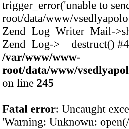
trigger_error('unable to se
root/data/www/vsedlyapolo
Zend_Log_Writer_Mail->shu
Zend_Log->__destruct() #4
/var/www/www-
root/data/www/vsedlyapol
on line
245
Fatal error
: Uncaught exce
'Warning: Unknown: open