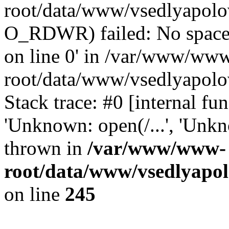
root/data/www/vsedlyapolo
O_RDWR) failed: No space 
on line 0' in /var/www/ww
root/data/www/vsedlyapolo
Stack trace: #0 [internal f
'Unknown: open(/...', 'Un
thrown in
/var/www/www-
root/data/www/vsedlyapol
on line
245