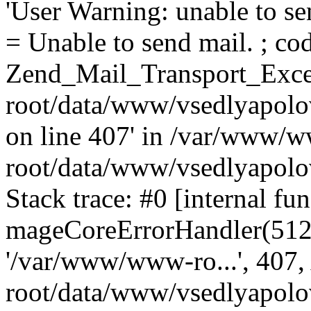
'User Warning: unable to se
= Unable to send mail. ; cod
Zend_Mail_Transport_Exce
root/data/www/vsedlyapolo
on line 407' in /var/www/
root/data/www/vsedlyapolo
Stack trace: #0 [internal fun
mageCoreErrorHandler(512, '
'/var/www/www-ro...', 407
root/data/www/vsedlyapolov