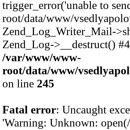
trigger_error('unable to se
root/data/www/vsedlyapolo
Zend_Log_Writer_Mail->shu
Zend_Log->__destruct() #4
/var/www/www-
root/data/www/vsedlyapol
on line
245
Fatal error
: Uncaught exce
'Warning: Unknown: open