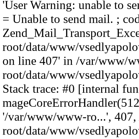
'User Warning: unable to se
= Unable to send mail. ; cod
Zend_Mail_Transport_Exce
root/data/www/vsedlyapolo
on line 407' in /var/www/
root/data/www/vsedlyapolo
Stack trace: #0 [internal fun
mageCoreErrorHandler(512, '
'/var/www/www-ro...', 407
root/data/www/vsedlyapolov