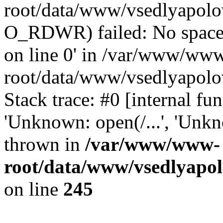
root/data/www/vsedlyapolov
O_RDWR) failed: No space 
on line 0' in /var/www/ww
root/data/www/vsedlyapolo
Stack trace: #0 [internal f
'Unknown: open(/...', 'Un
thrown in
/var/www/www-
root/data/www/vsedlyapol
on line
245