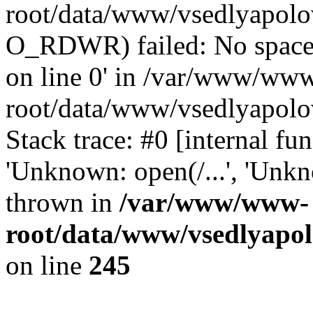
root/data/www/vsedlyapolo
O_RDWR) failed: No space 
on line 0' in /var/www/ww
root/data/www/vsedlyapolo
Stack trace: #0 [internal f
'Unknown: open(/...', 'Un
thrown in
/var/www/www-
root/data/www/vsedlyapol
on line
245