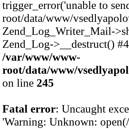
trigger_error('unable to se
root/data/www/vsedlyapolo
Zend_Log_Writer_Mail->shu
Zend_Log->__destruct() #4
/var/www/www-
root/data/www/vsedlyapol
on line
245
Fatal error
: Uncaught exce
'Warning: Unknown: open