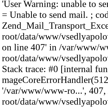
'User Warning: unable to se
= Unable to send mail. ; cod
Zend_Mail_Transport_Exce
root/data/www/vsedlyapolo
on line 407' in /var/www/
root/data/www/vsedlyapolo
Stack trace: #0 [internal fun
mageCoreErrorHandler(512, '
'/var/www/www-ro...', 407
root/data/www/vsedlyapolov