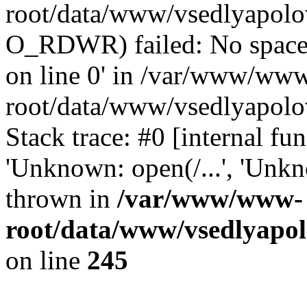
root/data/www/vsedlyapolo
O_RDWR) failed: No space 
on line 0' in /var/www/ww
root/data/www/vsedlyapolo
Stack trace: #0 [internal f
'Unknown: open(/...', 'Un
thrown in
/var/www/www-
root/data/www/vsedlyapol
on line
245