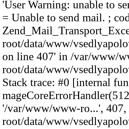
'User Warning: unable to se
= Unable to send mail. ; cod
Zend_Mail_Transport_Exce
root/data/www/vsedlyapolo
on line 407' in /var/www/
root/data/www/vsedlyapolo
Stack trace: #0 [internal fun
mageCoreErrorHandler(512, '
'/var/www/www-ro...', 407
root/data/www/vsedlyapolov