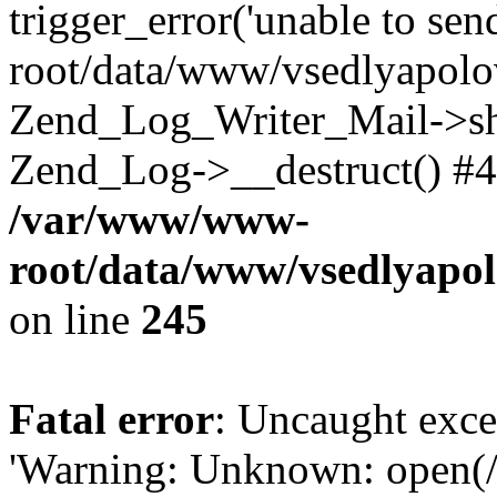
trigger_error('unable to se
root/data/www/vsedlyapolo
Zend_Log_Writer_Mail->shu
Zend_Log->__destruct() #4
/var/www/www-
root/data/www/vsedlyapol
on line
245
Fatal error
: Uncaught exce
'Warning: Unknown: open