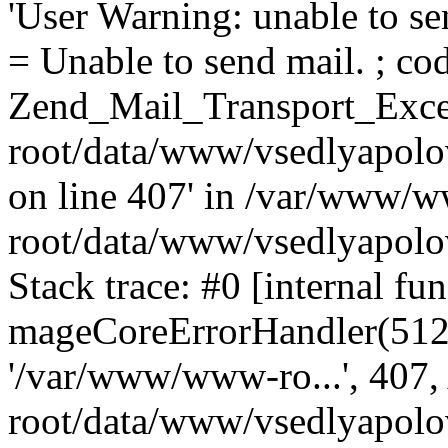
'User Warning: unable to se
= Unable to send mail. ; cod
Zend_Mail_Transport_Exce
root/data/www/vsedlyapolo
on line 407' in /var/www/
root/data/www/vsedlyapolo
Stack trace: #0 [internal fun
mageCoreErrorHandler(512, '
'/var/www/www-ro...', 407
root/data/www/vsedlyapolov