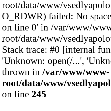
root/data/www/vsedlyapolo
O_RDWR) failed: No space 
on line 0' in /var/www/ww
root/data/www/vsedlyapolo
Stack trace: #0 [internal f
'Unknown: open(/...', 'Un
thrown in
/var/www/www-
root/data/www/vsedlyapol
on line
245