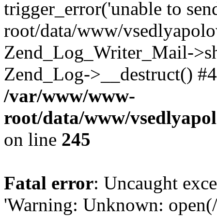
trigger_error('unable to se
root/data/www/vsedlyapolo
Zend_Log_Writer_Mail->shu
Zend_Log->__destruct() #4
/var/www/www-
root/data/www/vsedlyapol
on line
245
Fatal error
: Uncaught exce
'Warning: Unknown: open