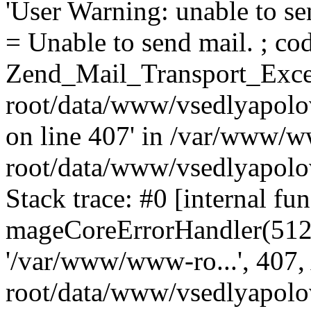
'User Warning: unable to se
= Unable to send mail. ; cod
Zend_Mail_Transport_Exce
root/data/www/vsedlyapolo
on line 407' in /var/www/
root/data/www/vsedlyapolo
Stack trace: #0 [internal fun
mageCoreErrorHandler(512, '
'/var/www/www-ro...', 407
root/data/www/vsedlyapolov