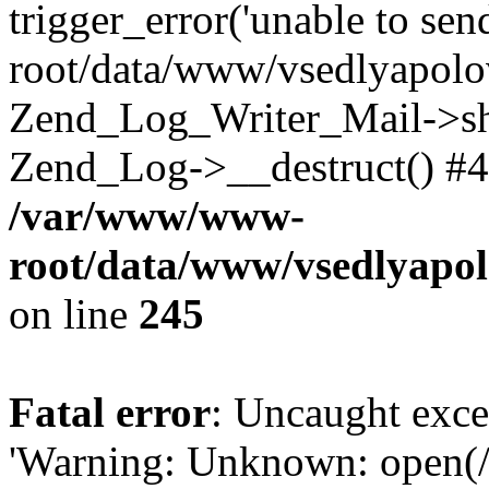
trigger_error('unable to se
root/data/www/vsedlyapolo
Zend_Log_Writer_Mail->shu
Zend_Log->__destruct() #4
/var/www/www-
root/data/www/vsedlyapol
on line
245
Fatal error
: Uncaught exce
'Warning: Unknown: open