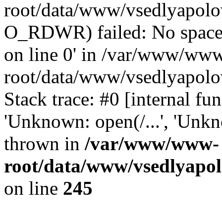
root/data/www/vsedlyapolo
O_RDWR) failed: No space 
on line 0' in /var/www/ww
root/data/www/vsedlyapolo
Stack trace: #0 [internal f
'Unknown: open(/...', 'Un
thrown in
/var/www/www-
root/data/www/vsedlyapol
on line
245