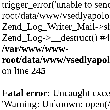
trigger_error('unable to se
root/data/www/vsedlyapolo
Zend_Log_Writer_Mail->shu
Zend_Log->__destruct() #4
/var/www/www-
root/data/www/vsedlyapol
on line
245
Fatal error
: Uncaught exce
'Warning: Unknown: open