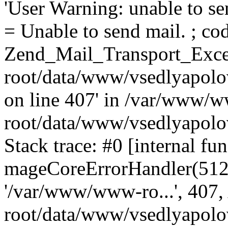
'User Warning: unable to se
= Unable to send mail. ; cod
Zend_Mail_Transport_Exce
root/data/www/vsedlyapolo
on line 407' in /var/www/
root/data/www/vsedlyapolo
Stack trace: #0 [internal fun
mageCoreErrorHandler(512, '
'/var/www/www-ro...', 407
root/data/www/vsedlyapolov