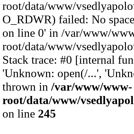
root/data/www/vsedlyapolo
O_RDWR) failed: No space 
on line 0' in /var/www/ww
root/data/www/vsedlyapolo
Stack trace: #0 [internal f
'Unknown: open(/...', 'Un
thrown in
/var/www/www-
root/data/www/vsedlyapol
on line
245