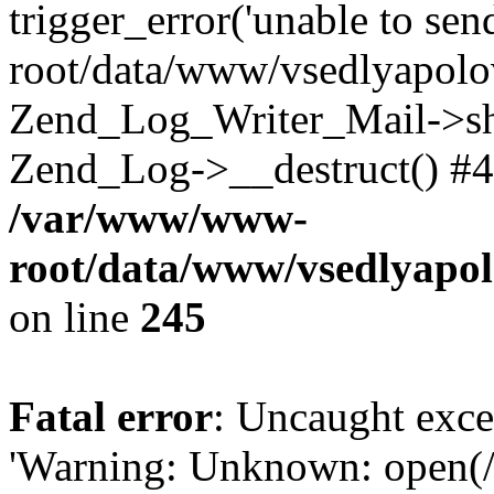
trigger_error('unable to se
root/data/www/vsedlyapolo
Zend_Log_Writer_Mail->shu
Zend_Log->__destruct() #4
/var/www/www-
root/data/www/vsedlyapol
on line
245
Fatal error
: Uncaught exce
'Warning: Unknown: open