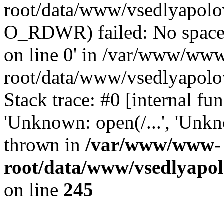
root/data/www/vsedlyapolov
O_RDWR) failed: No space 
on line 0' in /var/www/ww
root/data/www/vsedlyapolo
Stack trace: #0 [internal f
'Unknown: open(/...', 'Un
thrown in
/var/www/www-
root/data/www/vsedlyapol
on line
245