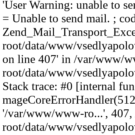
'User Warning: unable to se
= Unable to send mail. ; cod
Zend_Mail_Transport_Exce
root/data/www/vsedlyapolo
on line 407' in /var/www/
root/data/www/vsedlyapolo
Stack trace: #0 [internal fun
mageCoreErrorHandler(512, '
'/var/www/www-ro...', 407
root/data/www/vsedlyapolov