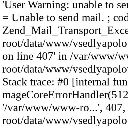
'User Warning: unable to se
= Unable to send mail. ; cod
Zend_Mail_Transport_Exce
root/data/www/vsedlyapolo
on line 407' in /var/www/
root/data/www/vsedlyapolo
Stack trace: #0 [internal fun
mageCoreErrorHandler(512, '
'/var/www/www-ro...', 407
root/data/www/vsedlyapolov