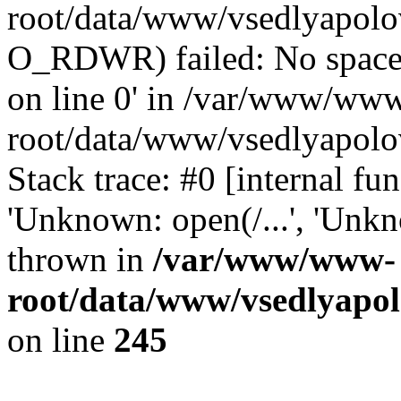
root/data/www/vsedlyapolo
O_RDWR) failed: No space 
on line 0' in /var/www/ww
root/data/www/vsedlyapolo
Stack trace: #0 [internal f
'Unknown: open(/...', 'Un
thrown in
/var/www/www-
root/data/www/vsedlyapol
on line
245