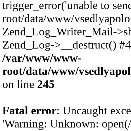
trigger_error('unable to se
root/data/www/vsedlyapolo
Zend_Log_Writer_Mail->shu
Zend_Log->__destruct() #4
/var/www/www-
root/data/www/vsedlyapol
on line
245
Fatal error
: Uncaught exce
'Warning: Unknown: open