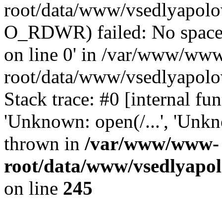
root/data/www/vsedlyapolo
O_RDWR) failed: No space 
on line 0' in /var/www/ww
root/data/www/vsedlyapolo
Stack trace: #0 [internal f
'Unknown: open(/...', 'Un
thrown in
/var/www/www-
root/data/www/vsedlyapol
on line
245