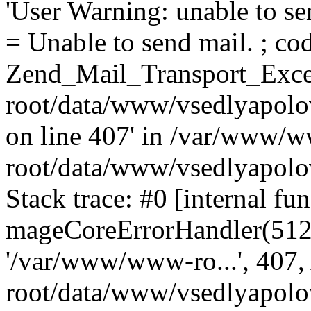
'User Warning: unable to se
= Unable to send mail. ; cod
Zend_Mail_Transport_Exce
root/data/www/vsedlyapolo
on line 407' in /var/www/
root/data/www/vsedlyapolo
Stack trace: #0 [internal fun
mageCoreErrorHandler(512, '
'/var/www/www-ro...', 407
root/data/www/vsedlyapolov