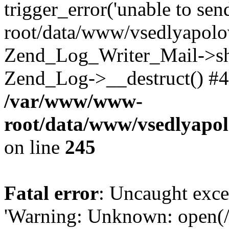
trigger_error('unable to se
root/data/www/vsedlyapolo
Zend_Log_Writer_Mail->shu
Zend_Log->__destruct() #4
/var/www/www-
root/data/www/vsedlyapol
on line
245
Fatal error
: Uncaught exce
'Warning: Unknown: open