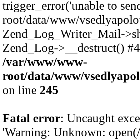
trigger_error('unable to se
root/data/www/vsedlyapolo
Zend_Log_Writer_Mail->shu
Zend_Log->__destruct() #4
/var/www/www-
root/data/www/vsedlyapol
on line
245
Fatal error
: Uncaught exce
'Warning: Unknown: open