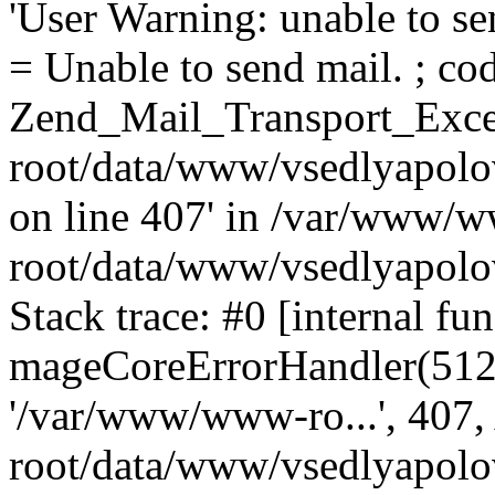
'User Warning: unable to se
= Unable to send mail. ; cod
Zend_Mail_Transport_Exce
root/data/www/vsedlyapolo
on line 407' in /var/www/
root/data/www/vsedlyapolo
Stack trace: #0 [internal fun
mageCoreErrorHandler(512, '
'/var/www/www-ro...', 407
root/data/www/vsedlyapolov