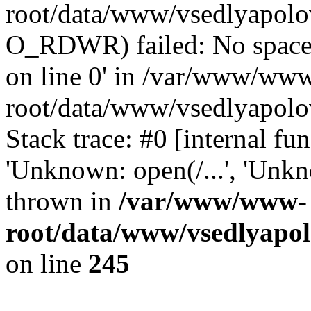
root/data/www/vsedlyapolo
O_RDWR) failed: No space 
on line 0' in /var/www/ww
root/data/www/vsedlyapolo
Stack trace: #0 [internal f
'Unknown: open(/...', 'Un
thrown in
/var/www/www-
root/data/www/vsedlyapol
on line
245