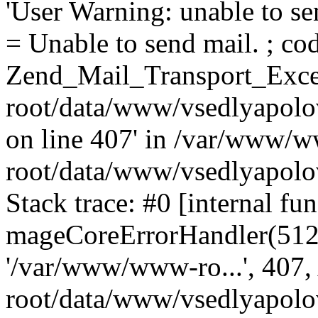
'User Warning: unable to se
= Unable to send mail. ; cod
Zend_Mail_Transport_Exce
root/data/www/vsedlyapolo
on line 407' in /var/www/
root/data/www/vsedlyapolo
Stack trace: #0 [internal fun
mageCoreErrorHandler(512, '
'/var/www/www-ro...', 407
root/data/www/vsedlyapolov