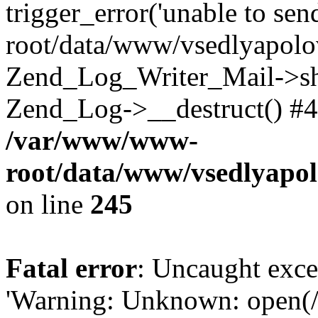
trigger_error('unable to se
root/data/www/vsedlyapolo
Zend_Log_Writer_Mail->shu
Zend_Log->__destruct() #4
/var/www/www-
root/data/www/vsedlyapol
on line
245
Fatal error
: Uncaught exce
'Warning: Unknown: open