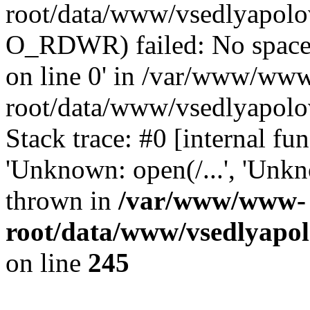
root/data/www/vsedlyapolo
O_RDWR) failed: No space 
on line 0' in /var/www/ww
root/data/www/vsedlyapolo
Stack trace: #0 [internal f
'Unknown: open(/...', 'Un
thrown in
/var/www/www-
root/data/www/vsedlyapol
on line
245