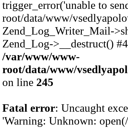
trigger_error('unable to se
root/data/www/vsedlyapolo
Zend_Log_Writer_Mail->shu
Zend_Log->__destruct() #4
/var/www/www-
root/data/www/vsedlyapol
on line
245
Fatal error
: Uncaught exce
'Warning: Unknown: open