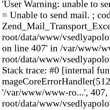
'User Warning: unable to se
= Unable to send mail. ; cod
Zend_Mail_Transport_Exce
root/data/www/vsedlyapolo
on line 407' in /var/www/
root/data/www/vsedlyapolo
Stack trace: #0 [internal fun
mageCoreErrorHandler(512, '
'/var/www/www-ro...', 407
root/data/www/vsedlyapolov