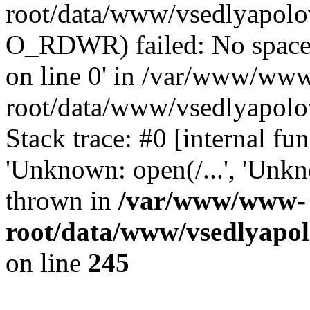
root/data/www/vsedlyapolov
O_RDWR) failed: No space 
on line 0' in /var/www/ww
root/data/www/vsedlyapolo
Stack trace: #0 [internal f
'Unknown: open(/...', 'Un
thrown in
/var/www/www-
root/data/www/vsedlyapol
on line
245