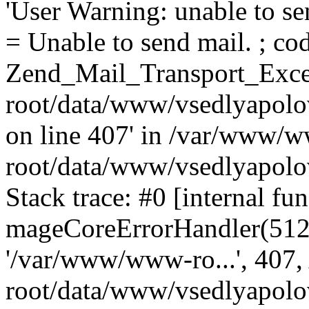
'User Warning: unable to se
= Unable to send mail. ; cod
Zend_Mail_Transport_Exce
root/data/www/vsedlyapolo
on line 407' in /var/www/
root/data/www/vsedlyapolo
Stack trace: #0 [internal fun
mageCoreErrorHandler(512, '
'/var/www/www-ro...', 407
root/data/www/vsedlyapolov