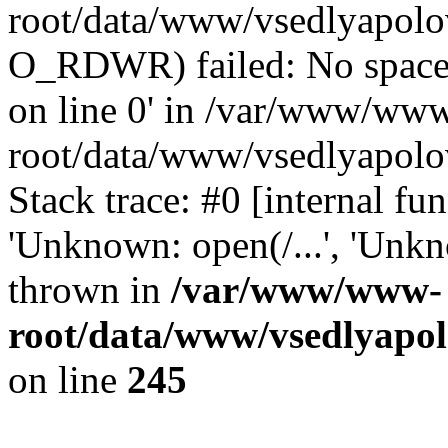
root/data/www/vsedlyapolov
O_RDWR) failed: No space 
on line 0' in /var/www/ww
root/data/www/vsedlyapolo
Stack trace: #0 [internal f
'Unknown: open(/...', 'Un
thrown in
/var/www/www-
root/data/www/vsedlyapol
on line
245