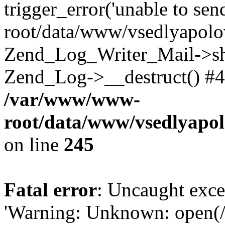
trigger_error('unable to se
root/data/www/vsedlyapolo
Zend_Log_Writer_Mail->shu
Zend_Log->__destruct() #4
/var/www/www-
root/data/www/vsedlyapol
on line
245
Fatal error
: Uncaught exce
'Warning: Unknown: open